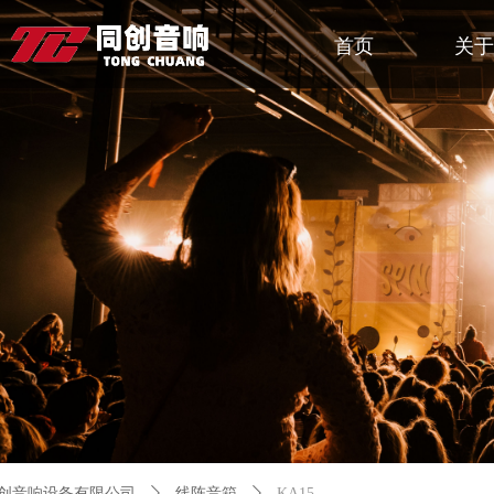
首页
关于
创音响设备有限公司
ꄲ
线阵音箱
ꄲ
KA15