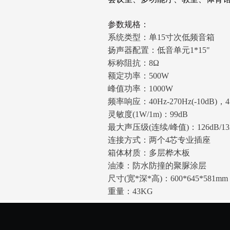
参数规格：
系统类型：单15寸次低频音箱
扬声器配置：低音单元1*15"
标称阻抗：8Ω
额定功率：500W
峰值功率：1000W
频率响应：40Hz-270Hz(-10dB)，45
灵敏度(1W/1m)：99dB
最大声压级(连续/峰值)：126dB/13
连接方式：两个4芯专业插座
箱体材质：多层桦木板
油漆：防水防撞的聚脲涂层
尺寸(宽*深*高)：600*645*581mm
重量：43KG